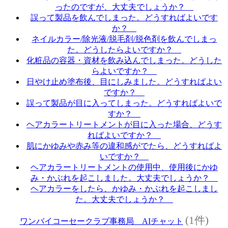
ったのですが、大丈夫でしょうか？
誤って製品を飲んでしまった。どうすればよいです
か？
ネイルカラー/除光液/脱毛剤/脱色剤を飲んでしまっ
た。どうしたらよいですか？
化粧品の容器・資材を飲み込んでしまった。どうした
らよいですか？
日やけ止め塗布後、目にしみました。どうすればよい
ですか？
誤って製品が目に入ってしまった。どうすればよいで
すか？
ヘアカラートリートメントが目に入った場合、どうす
ればよいですか？
肌にかゆみや赤み等の違和感がでたら、どうすればよ
いですか？
ヘアカラートリートメントの使用中、使用後にかゆ
み・かぶれを起こしました。大丈夫でしょうか？
ヘアカラーをしたら、かゆみ・かぶれを起こしまし
た。大丈夫でしょうか？
(1件)
ワンバイコーセークラブ事務局 AIチャット