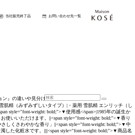
当社販売終了品
お問い合わせ先一覧
ーション』の違いや見分け方が知りたい。
に記載|・薬用 雪肌精（みずみずしいタイプ）|・薬用 雪肌精 エンリッチ（し
">||<span style="font-weight: bold;">▼使用感</span>|1985年の誕生か
span style="font-weight: bold;">▼香り
|<span style="font-weight: bold;">▼中
PNG">|微白濁した化粧水です。||||<span style="font-weight: bold;">▼商品名