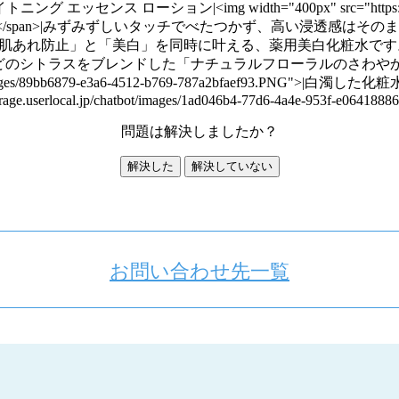
ション|<img width="400px" src="https://storage.userlo
weight: bold;">▼使用感</span>|みずみずしいタッチでべたつか
美白」を同時に叶える、薬用美白化粧水です。||<span style="f
ンドした「ナチュラルフローラルのさわやかな香り」||<span styl
tbot/images/89bb6879-e3a6-4512-b769-787a2bfaef93.PNG">|白濁した化粧
torage.userlocal.jp/chatbot/images/1ad046b4-77d6-4a4e-953f-e064188
問題は解決しましたか？
解決した
解決していない
お問い合わせ先一覧