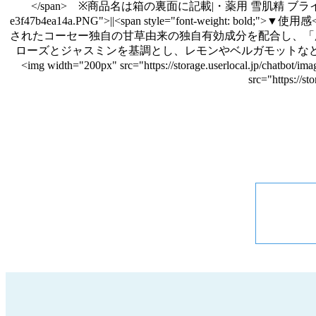
</span> ※商品名は箱の裏面に記載|・薬用 雪肌精 ブライトニング エッセンス ロー
e3f47b4ea14a.PNG">||<span style="font-
されたコーセー独自の甘草由来の独自有効成分を配合し、「肌あれ防止」と「
ローズとジャスミンを基調とし、レモンやベルガモットなどのシトラスをブレ
<img width="200px" src="https://storage.userlocal.jp/cha
src="https://s