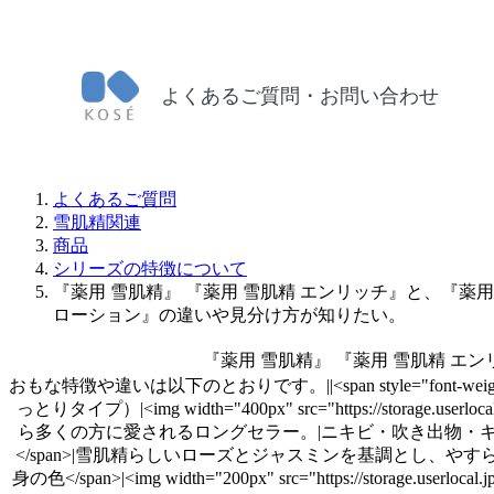
よくあるご質問・お問い合わせ
よくあるご質問
雪肌精関連
商品
シリーズの特徴について
『薬用 雪肌精』 『薬用 雪肌精 エンリッチ』と、『薬用
ローション』の違いや見分け方が知りたい。
『薬用 雪肌精』 『薬用 雪肌精 エ
おもな特徴や違いは以下のとおりです。||<span style="font
っとりタイプ）|<img width="400px" src="https://storage.userlocal
ら多くの方に愛されるロングセラー。|ニキビ・吹き出物・キメのなさ・乾
</span>|雪肌精らしいローズとジャスミンを基調とし、やすらぎで包
身の色</span>|<img width="200px" src="https://storage.userlo