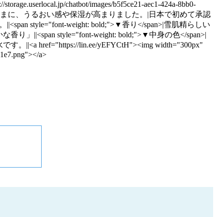
cal.jp/chatbot/images/b5f5ce21-aec1-424a-8bb0-
ず、高い浸透感はそのままに、うるおい感や保湿が高まりました。|日本で初めて承認
ont-weight: bold;">▼香り</span>|雪肌精らしい
e="font-weight: bold;">▼中身の色</span>|
水です。||<a href="https://lin.ee/yEFYCtH"><img width="300px"
861e7.png"></a>