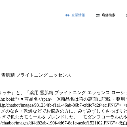
企業情報
店舗検索
 雪肌精 ブライトニング エッセンス
ンリッチ』と、『薬用 雪肌精 ブライトニング エッセンス ロ
-weight: bold;">▼商品名</span> ※商品名は箱の裏面
.jp/chatbot/images/931234fb-f1a1-46ab-86b7-cfdfc7d2f4ec.PNG
燥などでお悩みの方に、みずみずしくさっぱりとお使いいただけます。||<
むカモミールをブレンドした、「モダンフローラルのやさしくさわやかな香り」|
cal.jp/chatbot/images/df4d82ab-190f-4d67-8e1c-aedef1521f02.