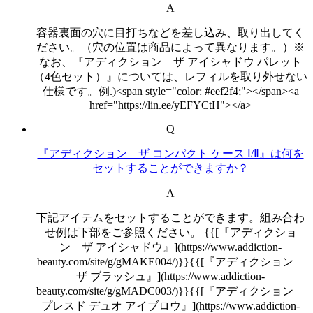
A
容器裏面の穴に目打ちなどを差し込み、取り出してく
ださい。（穴の位置は商品によって異なります。）※
なお、『アディクション ザ アイシャドウ パレット
（4色セット）』については、レフィルを取り外せない
仕様です。例.)<span style="color: #eef2f4;"></span><a
href="https://lin.ee/yEFYCtH"></a>
Q
『アディクション ザ コンパクト ケース Ⅰ/Ⅱ』は何を
セットすることができますか？
A
下記アイテムをセットすることができます。組み合わ
せ例は下部をご参照ください。 {{[『アディクショ
ン ザ アイシャドウ』](https://www.addiction-
beauty.com/site/g/gMAKE004/)}}{{[『アディクション
ザ ブラッシュ』](https://www.addiction-
beauty.com/site/g/gMADC003/)}}{{[『アディクション
プレスド デュオ アイブロウ』](https://www.addiction-