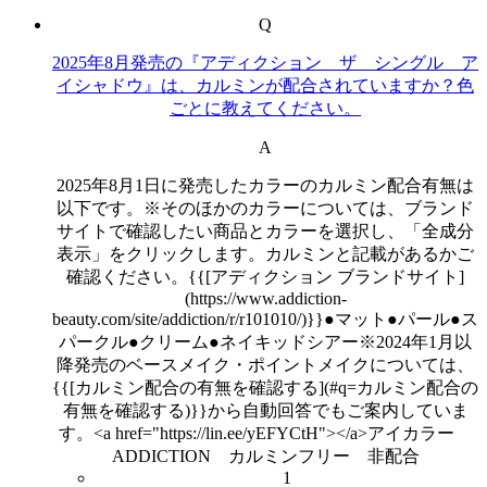
Q
2025年8月発売の『アディクション ザ シングル ア
イシャドウ』は、カルミンが配合されていますか？色
ごとに教えてください。
A
2025年8月1日に発売したカラーのカルミン配合有無は
以下です。※そのほかのカラーについては、ブランド
サイトで確認したい商品とカラーを選択し、「全成分
表示」をクリックします。カルミンと記載があるかご
確認ください。{{[アディクション ブランドサイト]
(https://www.addiction-
beauty.com/site/addiction/r/r101010/)}}●マット●パール●ス
パークル●クリーム●ネイキッドシアー※2024年1月以
降発売のベースメイク・ポイントメイクについては、
{{[カルミン配合の有無を確認する](#q=カルミン配合の
有無を確認する)}}から自動回答でもご案内していま
す。<a href="https://lin.ee/yEFYCtH"></a>アイカラー
ADDICTION カルミンフリー 非配合
1