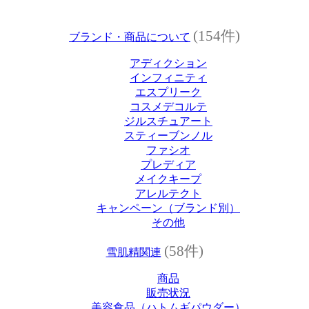
(154件)
ブランド・商品について
アディクション
インフィニティ
エスプリーク
コスメデコルテ
ジルスチュアート
スティーブンノル
ファシオ
プレディア
メイクキープ
アレルテクト
キャンペーン（ブランド別）
その他
(58件)
雪肌精関連
商品
販売状況
美容食品（ハトムギパウダー）