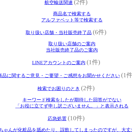
(2件)
航空輸送関連
商品名で検索する
アルファベット等で検索する
(6件)
取り扱い店舗・当社販売終了品
取り扱い店舗のご案内
当社販売終了品のご案内
(1件)
LINEアカウントのご案内
(1件
商品に関するご意見・ご要望・ご感想をお聞かせください
(2件)
検索でお困りのとき
キーワード検索をしたが期待した回答がでない
「お役に立てず申し訳ございません。」と表示される
(10件)
応急処置
ちゃんが化粧品を舐めたり、誤飲してしまったのですが、大