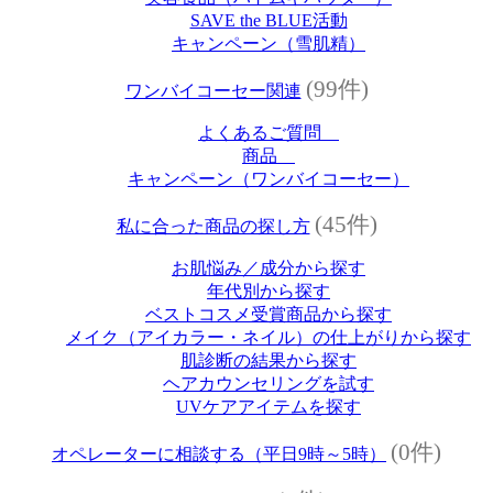
SAVE the BLUE活動
キャンペーン（雪肌精）
(99件)
ワンバイコーセー関連
よくあるご質問
商品
キャンペーン（ワンバイコーセー）
(45件)
私に合った商品の探し方
お肌悩み／成分から探す
年代別から探す
ベストコスメ受賞商品から探す
メイク（アイカラー・ネイル）の仕上がりから探す
肌診断の結果から探す
ヘアカウンセリングを試す
UVケアアイテムを探す
(0件)
オペレーターに相談する（平日9時～5時）