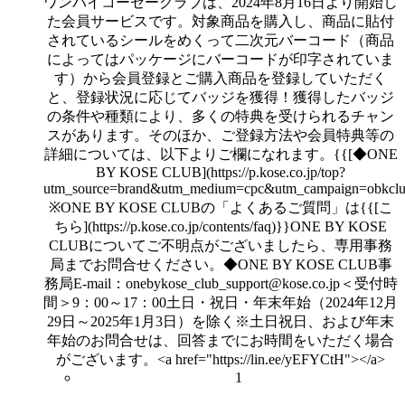
ワンバイコーセークラブは、2024年8月16日より開始し
た会員サービスです。対象商品を購入し、商品に貼付
されているシールをめくって二次元バーコード（商品
によってはパッケージにバーコードが印字されていま
す）から会員登録とご購入商品を登録していただく
と、登録状況に応じてバッジを獲得！獲得したバッジ
の条件や種類により、多くの特典を受けられるチャン
スがあります。そのほか、ご登録方法や会員特典等の
詳細については、以下よりご欄になれます。{{[◆ONE
BY KOSE CLUB](https://p.kose.co.jp/top?
utm_source=brand&utm_medium=cpc&utm_campaign=obkc
※ONE BY KOSE CLUBの「よくあるご質問」は{{[こ
ちら](https://p.kose.co.jp/contents/faq)}}ONE BY KOSE
CLUBについてご不明点がございましたら、専用事務
局までお問合せください。◆ONE BY KOSE CLUB事
務局E-mail：onebykose_club_support@kose.co.jp＜受付時
間＞9：00～17：00土日・祝日・年末年始（2024年12月
29日～2025年1月3日）を除く※土日祝日、および年末
年始のお問合せは、回答までにお時間をいただく場合
がございます。<a href="https://lin.ee/yEFYCtH"></a>
1