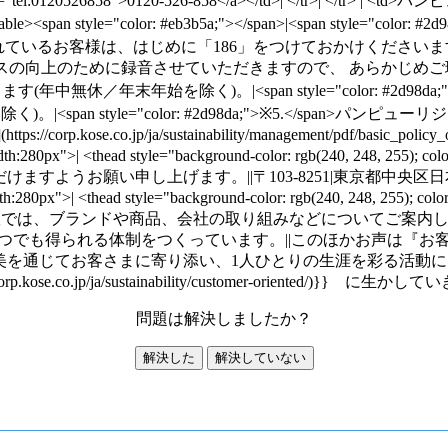
20526858">0120-526-858</a></td>| </tr>| </tr> | <td>パン
tbody>|</table><span style="color: #eb3b5a;"></span>|<spa
様は、はじめに「186」をつけておかけくださいますよう、お願いいたします
の向上のために録音させていただきますので、 あらかじめご理解とご協力を
なります(年中無休／年末年始を除く)。|<span style="color: #2
span style="color: #2d98da;">※5.</span>パ
jp/ja/sustainability/management/pdf/basic_policy_on_custom
0);width:280px">| <thead style="background-color: rgb(240, 248, 2
住所までお送りいただけますようお願い申し上げます。||〒103-8251|東京都中央
 0);width:280px">| <thead style="background-color: rgb(240, 248
/table>|コーセーお客様相談室では、ブランドや商品、会社の取り組みな
つでも得られる体制をつくっています。||このほかお声は『お
を通じてお客さまに寄り添い、1人ひとりの生涯を彩る活動によ
//corp.kose.co.jp/ja/sustainability/customer-oriented/)}} に生
問題は解決しましたか？
解決した
解決していない