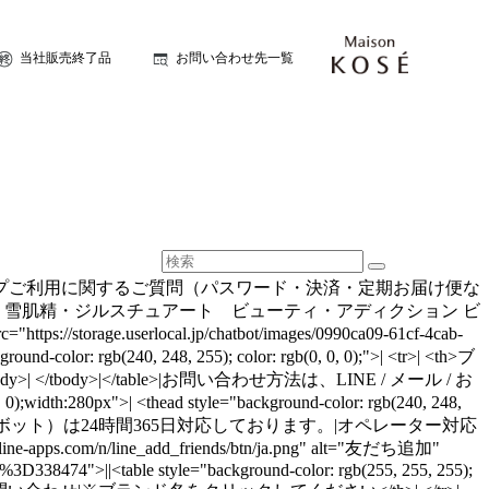
当社販売終了品
お問い合わせ先一覧
fda69f.png">||オンラインショップご利用に関するご質問（パスワード・決済・定期お届け便な
テ）・雪肌精・ジルスチュアート ビューティ・アディクション ビ
ttps://storage.userlocal.jp/chatbot/images/0990ca09-61cf-4cab-
ound-color: rgb(240, 248, 255); color: rgb(0, 0, 0);">| <tr>| <th>ブ
tbody>|</table>|お問い合わせ方法は、LINE / メール / お
280px">| <thead style="background-color: rgb(240, 248,
able>|AIキクルン（チャットボット）は24時間365日対応しております。|オペレーター対応
ps.com/n/line_add_friends/btn/ja.png" alt="友だち追加"
%3D338474">||<table style="background-color: rgb(255, 255, 255);