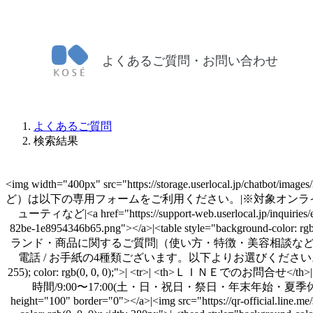
よくあるご質問・お問い合わせ
よくあるご質問
検索結果
<img width="400px" src="https://storage.userlocal
ど）は以下の専用フォームをご利用ください。|※対象オンライン
ューティなど|<a href="https://support-web.userlocal.jp/inquiries/eb
82be-1e8954346b65.png"></a>|<table style="background-color: rgb(25
ランド・商品に関するご質問|（使い方・特徴・美容相談など）|※オンラインショッ
電話 / お手紙の4種類ございます。以下よりお選びください。||<table style="backgro
255); color: rgb(0, 0, 0);">| <tr>| <th>ＬＩＮＥでのお
時間/9:00〜17:00(土・日・祝日・祭日・年末年始・夏季休業を除く)|<a href="h
height="100" border="0"></a>|<img src="https://qr-official.line