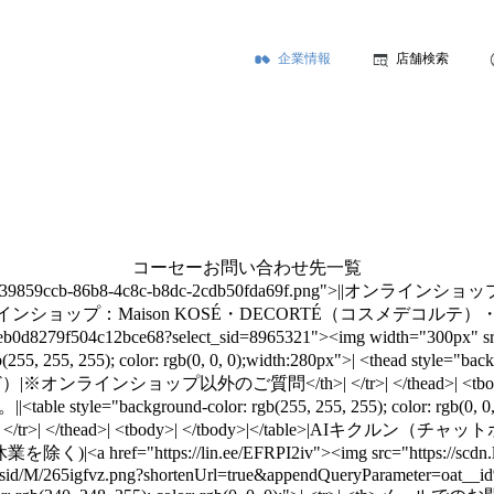
企業情報
店舗検索
コーセーお問い合わせ先一覧
.jp/chatbot/images/39859ccb-86b8-4c8c-b8dc-2cdb50
ショップ：Maison KOSÉ・DECORTÉ（コスメデコル
0d8279f504c12bce68?select_sid=8965321"><img width="300px" src="h
5, 255, 255); color: rgb(0, 0, 0);width:280px">| <thead style="backgr
プ以外のご質問</th>| </tr>| </thead>| <tbody>| </
und-color: rgb(255, 255, 255); color: rgb(0, 0, 0);width:
問合せ</th>| </tr>| </thead>| <tbody>| </tbody>|</t
ttps://lin.ee/EFRPI2iv"><img src="https://scdn.line-ap
.me/sid/M/265igfvz.png?shortenUrl=true&appendQueryParameter=oat__id