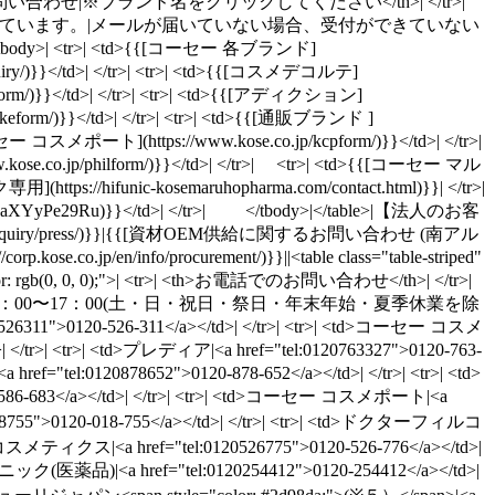
| <tr>| <th>メールでのお問い合わせ|※ブランド名をクリックしてください</th>| </tr>|
ル」をお送りしています。|メールが届いていない場合、受付ができていない
">| <tbody>| <tr>| <td>{{[コーセー 各ブランド]
nquiry/)}}</td>| </tr>| <tr>| <td>{{[コスメデコルテ]
illform/)}}</td>| </tr>| <tr>| <td>{{[アディクション]
akeform/)}}</td>| </tr>| <tr>| <td>{{[通販ブランド ]
>{{[コーセー コスメポート](https://www.kose.co.jp/kcpform/)}}</td>| </tr>|
o.jp/philform/)}}</td>| </tr>| <tr>| <td>{{[コーセー マル
https://hifunic-kosemaruhopharma.com/contact.html)}}| </tr>|
21qaXYyPe29Ru)}}</td>| </tr>| </tbody>|</table>|【法人のお客
o.jp/ja/inquiry/press/)}}|{{[資材OEM供給に関するお問い合わせ (南アル
se.co.jp/en/info/procurement/)}}||<table class="table-striped"
55); color: rgb(0, 0, 0);">| <tr>| <th>お電話でのお問い合わせ</th>| </tr>|
受付時間/9：00〜17：00(土・日・祝日・祭日・年末年始・夏季休業を除
l:0120526311">0120-526-311</a></td>| </tr>| <tr>| <td>コーセー コスメ
>| </tr>| <tr>| <td>プレディア|<a href="tel:0120763327">0120-763-
f="tel:0120878652">0120-878-652</a></td>| </tr>| <tr>| <td>
0-586-683</a></td>| </tr>| <tr>| <td>コーセー コスメポート|<a
0120018755">0120-018-755</a></td>| </tr>| <tr>| <td>ドクターフィルコ
ト コスメティクス|<a href="tel:0120526775">0120-526-776</a></td>|
薬品)|<a href="tel:0120254412">0120-254412</a></td>|