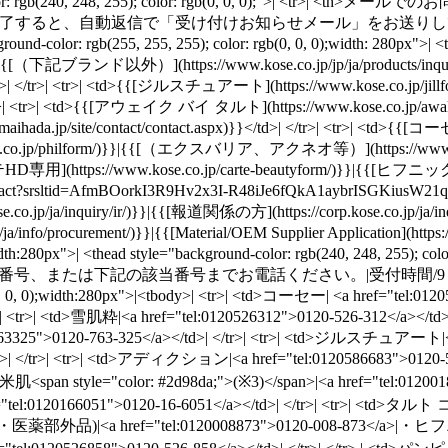
kground-color: rgb(240, 248, 255); color: rgb(0, 0, 0);">
e>|お問い合わせ受け付けが完了すると、自動返信で「受け付けお知らせメー
color: rgb(255, 255, 255); color: rgb(0, 0, 0);width: 280px
ry/)}}|{{[（下記ブランド以外）](https://www.kose.co.jp/jp/ja/products/i
}}</td>| </tr>| <tr>| <td>{{[ジルスチュアート](https://www.kose.co.jp/j
>| </tr>| <tr>| <td>{{[アウェイク バイ タルト](https://www.kose.co.jp/aw
://maihada.jp/site/contact/contact.aspx)}}</td>| </tr>| <tr>| <td
jp/philform/)}}|{{[（エクスバリア、アクネオ等）](https://www.kose.c
専用](https://www.kose.co.jp/carte-beautyform/)}}|{{[ヒフニック専用](
tact?srsltid=AfmBOorkI3R9Hv2x3I-R48iJe6fQkA1aybrISGKiusW
jp/ja/inquiry/ir/)}}|{{[報道関係の方](https://corp.kose.c
ment/)}}|{{[Material/OEM Supplier Application](https://corp.ko
0);width:280px">| <thead style="background-color: rgb(240, 248, 2
|商品に表示されている電話番号、または下記の該当番号までお電話ください。|
 rgb(0, 0, 0);width:280px">|<tbody>| <tr>| <td>コーセー| <a href="te
 <tr>| <td>雪肌粋|<a href="tel:0120526312">0120-526-312</a></td
3325">0120-763-325</a></td>| </tr>| <tr>| <td>ジルスチュアート|<a hre
d>| </tr>| <tr>| <td>アディクション|<a href="tel:0120586683">012
 <td>米肌<span style="color: #2d98da;">(※3)</span>|<a href="tel:
"tel:0120166051">0120-16-6051</a></td>| </tr>| <tr>| <td>タル
<a href="tel:0120008873">0120-008-873</a>|・ヒフニック(医