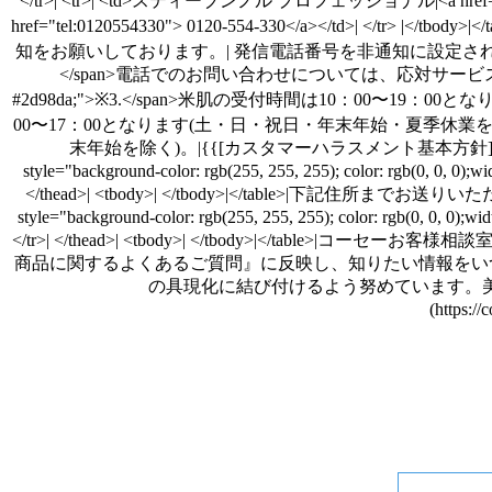
</tr>| <tr>| <td>スティーブンノル プロフェッショナル|<a href="tel:01
href="tel:0120554330"> 0120-554-330</a></td>| </tr> |</
知をお願いしております。| 発信電話番号を非通知に設定されているお客
</span>電話でのお問い合わせについては、応対サービス
#2d98da;">※3.</span>米肌の受付時間は10：00〜19：00と
00〜17：00となります(土・日・祝日・年末年始・夏季休業を除く)。|<
末年始を除く)。|{{[カスタマーハラスメント基本方針](https://corp.kose.co.
style="background-color: rgb(255, 255, 255); color: rgb(0, 0, 
</thead>| <tbody>| </tbody>|</table>|下記
style="background-color: rgb(255, 255, 255); color: rgb(0, 0,
</tr>| </thead>| <tbody>| </tbody>|<
商品に関するよくあるご質問』に反映し、知りたい情報をい
の具現化に結び付けるよう努めています。美
(https: