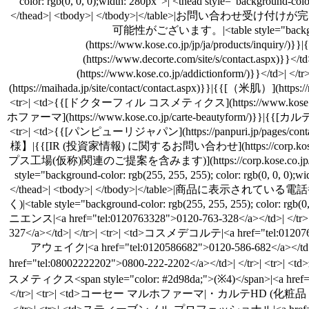
color: rgb(0, 0, 0);width: 280px">| <thead style="bac
</thead>| <tbody>| </tbody>|</tabl
可能性がございます。|<table style="background-
(https://www.kose.co.jp/jp/ja/products/inqui
(https://www.decorte.com/site/s/contact.aspx)
(https://www.kose.co.jp/addictionform/)}}</td
(https://maihada.jp/site/contact/contact.aspx)}}|{{[（米肌）](https
<tr>| <td>{{[ドクターフィル コスメティクス](https://www.kose.co.
ホファーマ](https://www.kose.co.jp/carte-beautyform/)}}|{{[カルテHD
<tr>| <td>{{[パンピューリジャパン](https://panpuri.jp/pages/con
様】|{{[IR (投資家情報) に関するお問い合わせ](https://corp.kose.co.
プス工場(仮称)関連のご提案を含みます)](https://corp.kose.co.jp/ja/info/procure
style="background-color: rgb(255, 255, 255); color: rgb(0, 0, 
</thead>| <tbody>| </tbody>|</table>
く)|<table style="background-color: rgb(255, 255, 255); color:
ニエンス|<a href="tel:0120763328">0120-763-328</a></td>| </tr>|
327</a></td>| </tr>| <tr>| <td>コスメデコルテ|<a href="tel:012076
アウェイク|<a href="tel:0120586682">0120-586-682</a></t
href="tel:08002222202">0800-222-2202</a></td>| </tr>| <tr>|
スメティクス<span style="color: #2d98da;">(※4)</span>|<a href=
</tr>| <tr>| <td>コーセー マルホファーマ|・カルテHD (化粧品・医薬部外品)|