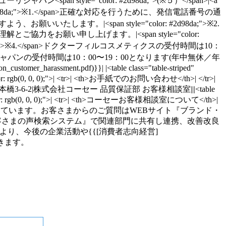
ピューリジャパン<span style="color: #2d98da;">(※５）</span>|<a
n style="color: #2d98da;">※1.</span>正確な対応を行うために、発信電話番号の通
。|<span style="color: #2d98da;">※2.
お願い申し上げます。|<span style="color:
d98da;">※4.</span>ドクターフィルコスメティクスの受付時間は10：
ンピューリジャパンの受付時間は10：00〜19：00となります(年中無休／年
er_harassment.pdf)}}| |<table class="table-striped"
55); color: rgb(0, 0, 0);">| <tr>| <th>お手紙でのお問い合わせ</th>| </tr>|
区日本橋3-6-2|株式会社コーセー 品質保証部 お客様相談室|||<table
, 255); color: rgb(0, 0, 0);">| <tr>| <th>コーセーお客様相談室について</th>|
どについてご案内しています。お客さまからのご質問はWEBサイト『ブランド・
客さまの声検索システム』で関連部門に共有し連携、改善改良
り、今後の企業活動や{{[消費者志向経営]
かしていきます。