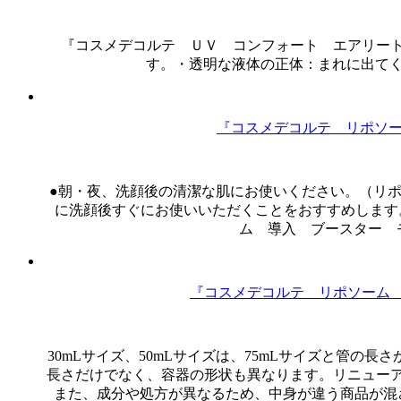
『コスメデコルテ ＵＶ コンフォート エアリー
す。・透明な液体の正体：まれに出てくる透明の液は、配合成分
『コスメデコルテ リポソー
●朝・夜、洗顔後の清潔な肌にお使いください。（リ
に洗顔後すぐにお使いいただくことをおすすめします。
ム 導入 ブースター モイスチュアリポソ
『コスメデコルテ リポソーム
30mLサイズ、50mLサイズは、75mLサイズと管の
長さだけでなく、容器の形状も異なります。リニュー
また、成分や処方が異なるため、中身が違う商品が混