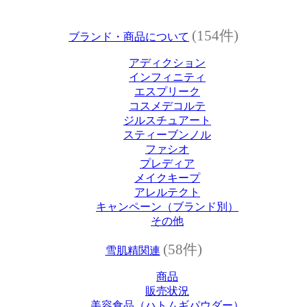
(154件)
ブランド・商品について
アディクション
インフィニティ
エスプリーク
コスメデコルテ
ジルスチュアート
スティーブンノル
ファシオ
プレディア
メイクキープ
アレルテクト
キャンペーン（ブランド別）
その他
(58件)
雪肌精関連
商品
販売状況
美容食品（ハトムギパウダー）