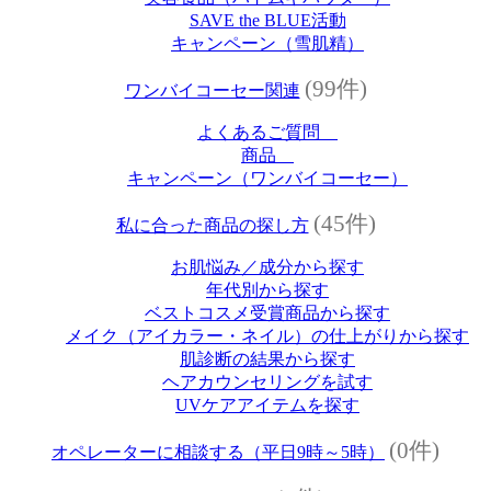
SAVE the BLUE活動
キャンペーン（雪肌精）
(99件)
ワンバイコーセー関連
よくあるご質問
商品
キャンペーン（ワンバイコーセー）
(45件)
私に合った商品の探し方
お肌悩み／成分から探す
年代別から探す
ベストコスメ受賞商品から探す
メイク（アイカラー・ネイル）の仕上がりから探す
肌診断の結果から探す
ヘアカウンセリングを試す
UVケアアイテムを探す
(0件)
オペレーターに相談する（平日9時～5時）