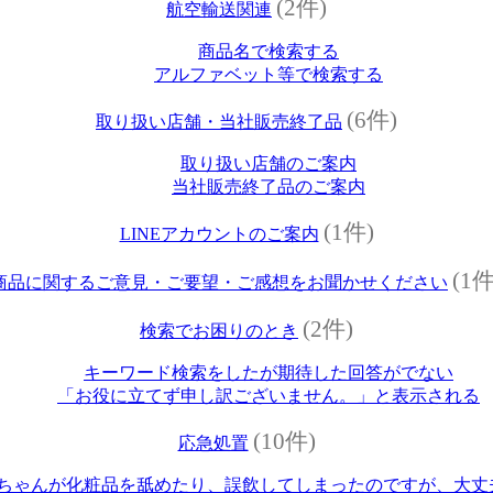
(2件)
航空輸送関連
商品名で検索する
アルファベット等で検索する
(6件)
取り扱い店舗・当社販売終了品
取り扱い店舗のご案内
当社販売終了品のご案内
(1件)
LINEアカウントのご案内
(1件
商品に関するご意見・ご要望・ご感想をお聞かせください
(2件)
検索でお困りのとき
キーワード検索をしたが期待した回答がでない
「お役に立てず申し訳ございません。」と表示される
(10件)
応急処置
ちゃんが化粧品を舐めたり、誤飲してしまったのですが、大