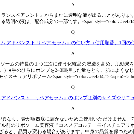
A
トランスペアレント』からまれに透明な液が出ることがありま
の一部です。<span style="color: #eef2f4;"></span><a 
Q
ム アドバンスト リペア セラム』の使い方（使用順番、1回
A
ポソームの特長の１つに次に使う化粧品の浸透を高め、肌効果
）●手のひらにポンプを2~3回押した量をとり、肌によくなじ
ーム<span style="color: #eef2f4;"></span><a href="htt
Q
 アドバンスト リペアセラム』のポンプは別のサイズやリニ
A
長さが異なり、管が容器底に届かないためご使用いただけません。7
アル前のリポソーム美容液『コスメデコルテ モイスチュアリ
ざると、品質が変わる場合があります。中身の品質を保つため