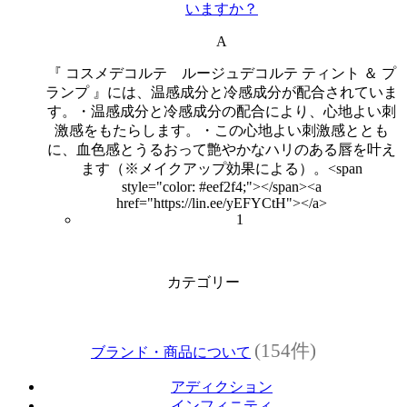
いますか？
A
『 コスメデコルテ ルージュデコルテ ティント ＆ プ
ランプ 』には、温感成分と冷感成分が配合されていま
す。・温感成分と冷感成分の配合により、心地よい刺
激感をもたらします。・この心地よい刺激感ととも
に、血色感とうるおって艶やかなハリのある唇を叶え
ます（※メイクアップ効果による）。<span
style="color: #eef2f4;"></span><a
href="https://lin.ee/yEFYCtH"></a>
1
カテゴリー
(154件)
ブランド・商品について
アディクション
インフィニティ