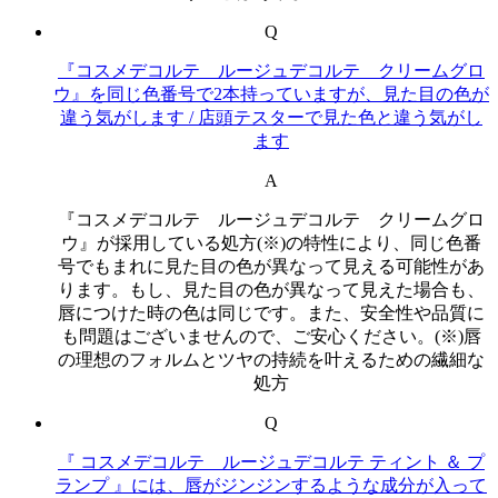
Q
『コスメデコルテ ルージュデコルテ クリームグロ
ウ』を同じ色番号で2本持っていますが、見た目の色が
違う気がします / 店頭テスターで見た色と違う気がし
ます
A
『コスメデコルテ ルージュデコルテ クリームグロ
ウ』が採用している処方(※)の特性により、同じ色番
号でもまれに見た目の色が異なって見える可能性があ
ります。もし、見た目の色が異なって見えた場合も、
唇につけた時の色は同じです。また、安全性や品質に
も問題はございませんので、ご安心ください。(※)唇
の理想のフォルムとツヤの持続を叶えるための繊細な
処方
Q
『 コスメデコルテ ルージュデコルテ ティント ＆ プ
ランプ 』には、唇がジンジンするような成分が入って