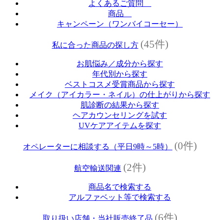
よくあるご質問
商品
キャンペーン（ワンバイコーセー）
(45件)
私に合った商品の探し方
お肌悩み／成分から探す
年代別から探す
ベストコスメ受賞商品から探す
メイク（アイカラー・ネイル）の仕上がりから探す
肌診断の結果から探す
ヘアカウンセリングを試す
UVケアアイテムを探す
(0件)
オペレーターに相談する（平日9時～5時）
(2件)
航空輸送関連
商品名で検索する
アルファベット等で検索する
(6件)
取り扱い店舗・当社販売終了品