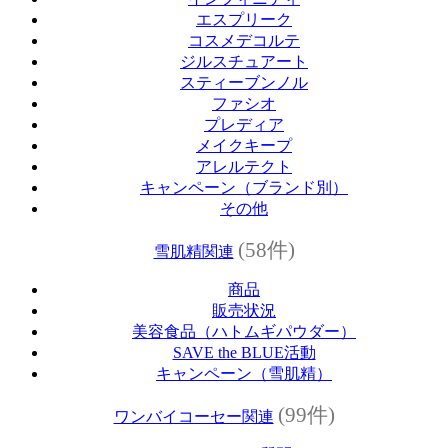
エスプリーク
コスメデコルテ
ジルスチュアート
スティーブンノル
ファシオ
プレディア
メイクキープ
アレルテクト
キャンペーン（ブランド別）
その他
(58件)
雪肌精関連
商品
販売状況
美容食品（ハトムギパウダー）
SAVE the BLUE活動
キャンペーン（雪肌精）
(99件)
ワンバイコーセー関連