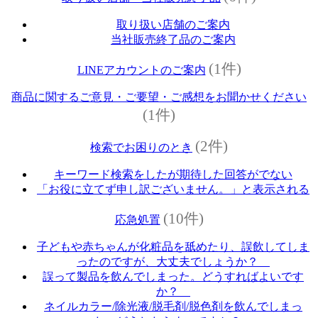
取り扱い店舗のご案内
当社販売終了品のご案内
(1件)
LINEアカウントのご案内
商品に関するご意見・ご要望・ご感想をお聞かせください
(1件)
(2件)
検索でお困りのとき
キーワード検索をしたが期待した回答がでない
「お役に立てず申し訳ございません。」と表示される
(10件)
応急処置
子どもや赤ちゃんが化粧品を舐めたり、誤飲してしま
ったのですが、大丈夫でしょうか？
誤って製品を飲んでしまった。どうすればよいです
か？
ネイルカラー/除光液/脱毛剤/脱色剤を飲んでしまっ