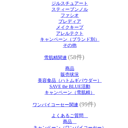
ジルスチュアート
スティーブンノル
ファシオ
プレディア
メイクキープ
アレルテクト
キャンペーン（ブランド別）
その他
(58件)
雪肌精関連
商品
販売状況
美容食品（ハトムギパウダー）
SAVE the BLUE活動
キャンペーン（雪肌精）
(99件)
ワンバイコーセー関連
よくあるご質問
商品
キャンペーン（ワンバイコーセー）