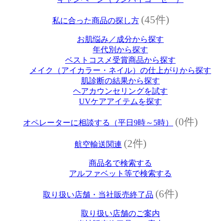
(45件)
私に合った商品の探し方
お肌悩み／成分から探す
年代別から探す
ベストコスメ受賞商品から探す
メイク（アイカラー・ネイル）の仕上がりから探す
肌診断の結果から探す
ヘアカウンセリングを試す
UVケアアイテムを探す
(0件)
オペレーターに相談する（平日9時～5時）
(2件)
航空輸送関連
商品名で検索する
アルファベット等で検索する
(6件)
取り扱い店舗・当社販売終了品
取り扱い店舗のご案内