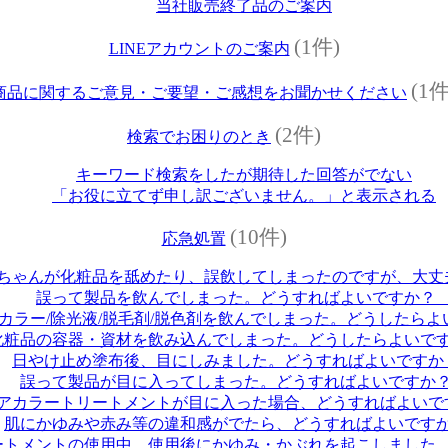
当社販売終了品のご案内
(1件)
LINEアカウントのご案内
(1件
商品に関するご意見・ご要望・ご感想をお聞かせください
(2件)
検索でお困りのとき
キーワード検索をしたが期待した回答がでない
「お役に立てず申し訳ございません。」と表示される
(10件)
応急処置
ちゃんが化粧品を舐めたり、誤飲してしまったのですが、大
誤って製品を飲んでしまった。どうすればよいですか
カラー/除光液/脱毛剤/脱色剤を飲んでしまった。どうしたら
化粧品の容器・資材を飲み込んでしまった。どうしたらよい
日やけ止め塗布後、目にしみました。どうすればよいです
誤って製品が目に入ってしまった。どうすればよいです
アカラートリートメントが目に入った場合、どうすればよい
肌にかゆみや赤み等の違和感がでたら、どうすればよいで
ートメントの使用中、使用後にかゆみ・かぶれを起こしまし