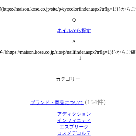
ttps://maison.kose.co.jp/site/p/eyecolorfinder.aspx?trflg
Q
ネイルから探す
A
(https://maison.kose.co.jp/site/p/nailfinder.aspx?trflg=1
1
カテゴリー
(154件)
ブランド・商品について
アディクション
インフィニティ
エスプリーク
コスメデコルテ