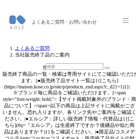
よくあるご質問・お問い合わせ
よくあるご質問
当社販売終了品のご案内
当社販売終了品のご案内
販売終了商品の一覧・検索は専用サイトにてご確認いただけ
ます。||●販売終了品サイト一覧は{{[こちら]
(https://maison.kose.co.jp/site/p/products_end.aspx?c_d21=1)}}|
※ブランド毎に商品をご確認いただけます。||<span
style="font-weight: bold;">【サイト掲載対象外のブランド・商
品について】</span>|以下の商品は上記サイトに掲載がござ
いません。恐れ入りますが、各リンク先やご案内をご確認く
ださい。|●エルシア：詳しい販売終了情報・代替品は{{[こ
ちら](#q=『エルシア』は生産終了ですか？後継品や似た商
品はありますか？)}}をご確認ください。|●限定品/コスメデ
コルテ/tarte/コーセーコスメポート：販売終了品サイトの対