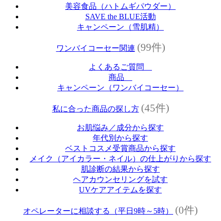
美容食品（ハトムギパウダー）
SAVE the BLUE活動
キャンペーン（雪肌精）
(99件)
ワンバイコーセー関連
よくあるご質問
商品
キャンペーン（ワンバイコーセー）
(45件)
私に合った商品の探し方
お肌悩み／成分から探す
年代別から探す
ベストコスメ受賞商品から探す
メイク（アイカラー・ネイル）の仕上がりから探す
肌診断の結果から探す
ヘアカウンセリングを試す
UVケアアイテムを探す
(0件)
オペレーターに相談する（平日9時～5時）