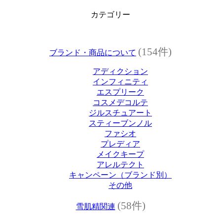
カテゴリー
(154件)
ブランド・商品について
アディクション
インフィニティ
エスプリーク
コスメデコルテ
ジルスチュアート
スティーブンノル
ファシオ
プレディア
メイクキープ
アレルテクト
キャンペーン（ブランド別）
その他
(58件)
雪肌精関連