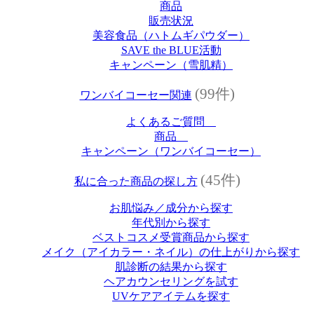
商品
販売状況
美容食品（ハトムギパウダー）
SAVE the BLUE活動
キャンペーン（雪肌精）
(99件)
ワンバイコーセー関連
よくあるご質問
商品
キャンペーン（ワンバイコーセー）
(45件)
私に合った商品の探し方
お肌悩み／成分から探す
年代別から探す
ベストコスメ受賞商品から探す
メイク（アイカラー・ネイル）の仕上がりから探す
肌診断の結果から探す
ヘアカウンセリングを試す
UVケアアイテムを探す