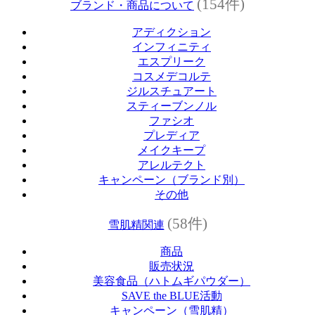
(154件)
ブランド・商品について
アディクション
インフィニティ
エスプリーク
コスメデコルテ
ジルスチュアート
スティーブンノル
ファシオ
プレディア
メイクキープ
アレルテクト
キャンペーン（ブランド別）
その他
(58件)
雪肌精関連
商品
販売状況
美容食品（ハトムギパウダー）
SAVE the BLUE活動
キャンペーン（雪肌精）